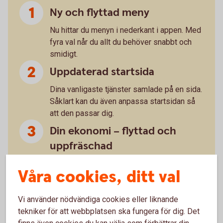
Ny och flyttad meny
Nu hittar du menyn i nederkant i appen. Med
fyra val når du allt du behöver snabbt och
smidigt.
Uppdaterad startsida
Dina vanligaste tjänster samlade på en sida.
Såklart kan du även anpassa startsidan så
att den passar dig.
Din ekonomi – flyttad och
uppfräschad
Snabb och tydlig överblick med ny design.
Våra cookies, ditt val
”Du” handlar om dig
Under det här valet hittar du till exempel
Vi använder nödvändiga cookies eller liknande
dokument och meddelande. Sånt som
tekniker för att webbplatsen ska fungera för dig. Det
handlar om dig, helt enkelt.