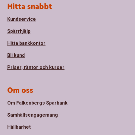
Sidfot
Hitta snabbt
Kundservice
Spärrhjälp
Hitta bankkontor
Bli kund
Priser, räntor och kurser
Om oss
Om Falkenbergs Sparbank
Samhällsengagemang
Hållbarhet