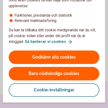
finns även cookies du kan välja som förbättrar din
upplevelse:
Behöver du hjälp?
Funktioner, prestanda och statistik
Under "Hjälp" i appen hittar du nu svar på
Relevant marknadsföring
vanliga frågor och kontaktuppgifter till oss.
Vi finns här för både små och stora frågor.
Du kan ta tillbaka ditt cookie-medgivande när du vill,
på cookie-sidan eller under din profil när du är
inloggad.
Så hanterar vi
cookies
.
Godkänn alla cookies
Bara nödvändiga cookies
Cookie-inställningar