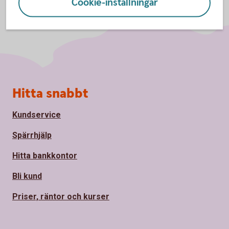
Cookie-inställningar
Sidfot
Hitta snabbt
Kundservice
Spärrhjälp
Hitta bankkontor
Bli kund
Priser, räntor och kurser