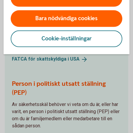
FATCA för skattskyldiga i USA
Bara nödvändiga cookies
Är du skattskyldig i USA? Från 1 juli 2014 frågar
Falkenbergs Sparbank, och alla andra banker och
finansiella institut i Sverige, nya kunder om de är
Cookie-inställningar
skattskyldiga i USA.
FATCA för skattskyldiga i
USA
Person i politiskt utsatt ställning
(PEP)
Av säkerhetsskäl behöver vi veta om du är, eller har
varit, en person i politiskt utsatt ställning (PEP) eller
om du är familjemedlem eller medarbetare till en
sådan person.