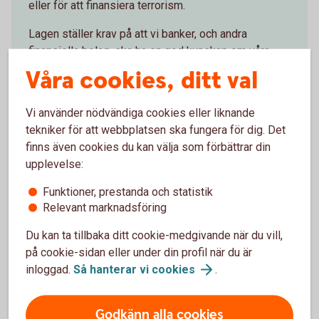
eller för att finansiera terrorism.
Lagen ställer krav på att vi banker, och andra
finansiella bolag, ska ha en god kunskap om våra
kunders ekonomi och affärsrelationen med kunden.
Våra cookies, ditt val
Vi som bank har också skyldighet att löpande följa
upp att informationen vi har är aktuell. Därför ställer
Vi använder nödvändiga cookies eller liknande
vi frågor när du besöker ett bankkontor, per brev
tekniker för att webbplatsen ska fungera för dig. Det
eller i internetbanken och appen.
finns även cookies du kan välja som förbättrar din
upplevelse:
Vårt arbete mot penningtvätt och
terroristfinansiering
(swedbank.com)
Funktioner, prestanda och statistik
Relevant marknadsföring
Du kan ta tillbaka ditt cookie-medgivande när du vill,
på cookie-sidan eller under din profil när du är
inloggad.
Så hanterar vi
cookies
.
Information om FATCA och
Politiskt utsatt ställning (PEP)
Godkänn alla cookies