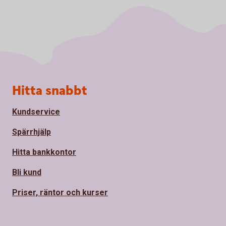
Sidfot
Hitta snabbt
Kundservice
Spärrhjälp
Hitta bankkontor
Bli kund
Priser, räntor och kurser