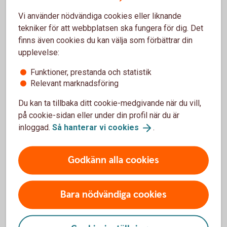
CCCCC0KKKKKKKKK
Vi använder nödvändiga cookies eller liknande
(5 siffror i clearingnumret, en extra nolla, 9 siffror i
tekniker för att webbplatsen ska fungera för dig. Det
kontonumret -
totalt 15 siffror
).
finns även cookies du kan välja som förbättrar din
upplevelse:
Funktioner, prestanda och statistik
Relevant marknadsföring
Du kan ta tillbaka ditt cookie-medgivande när du vill,
2) Överföringar från ett fåtal banker – ta
på cookie-sidan eller under din profil när du är
bort femte siffran i clearingnumret
inloggad.
Så hanterar vi
cookies
.
Vid överföringar från vilka banker?
Godkänn alla cookies
Gäller vid överföringar från vissa banker, till exempel
Danske Bank och Lån & Spar Bank.
Bara nödvändiga cookies
Antal siffror/tecken som skrivs i de berörda
bankernas system:
14