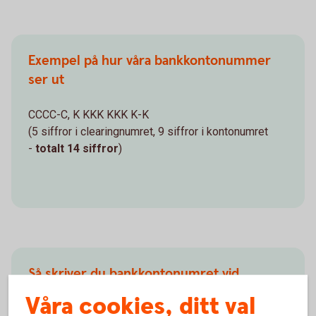
Exempel på hur våra bankkontonummer
ser ut
CCCC-C, K KKK KKK K-K
(5 siffror i clearingnumret, 9 siffror i kontonumret
-
totalt 14 siffror
)
Så skriver du bankkontonumret vid
överföring
Våra cookies, ditt val