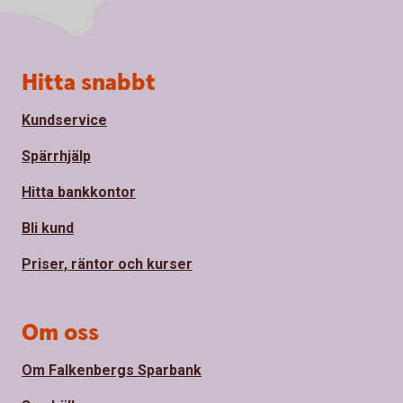
Sidfot
Hitta snabbt
Kundservice
Spärrhjälp
Hitta bankkontor
Bli kund
Priser, räntor och kurser
Om oss
Om Falkenbergs Sparbank