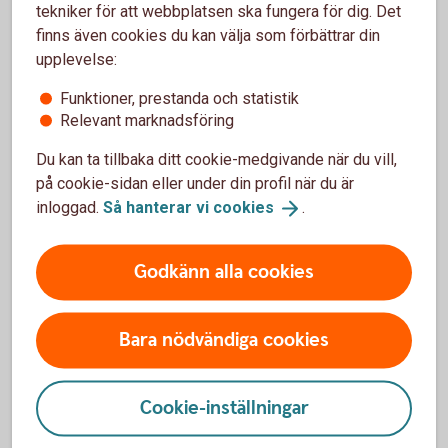
tekniker för att webbplatsen ska fungera för dig. Det
finns även cookies du kan välja som förbättrar din
Vad behövs för att kunna handla?
upplevelse:
Funktioner, prestanda och statistik
Relevant marknadsföring
Du kan ta tillbaka ditt cookie-medgivande när du vill,
Ränteplaceringar
på cookie-sidan eller under din profil när du är
inloggad.
Så hanterar vi
cookies
.
Bostadsobligationer
Godkänn alla cookies
Certifikat
FRA
Bara nödvändiga cookies
Företagsobligationer
Cookie-inställningar
Realobligationer