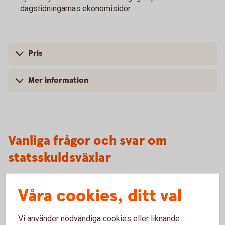
dagstidningarnas ekonomisidor
Pris
Mer information
Vanliga frågor och svar om
statsskuldsväxlar
Våra cookies, ditt val
Vem kan köpa statsskuldväxlar?
Vilken är lägsta placeringsvolymen?
Vi använder nödvändiga cookies eller liknande