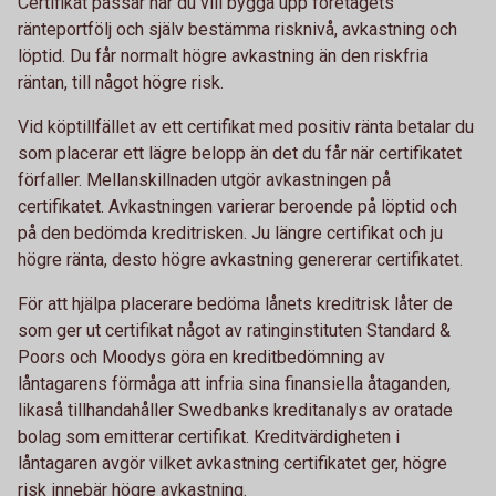
Certifikat passar när du vill bygga upp företagets
ränteportfölj och själv bestämma risknivå, avkastning och
löptid. Du får normalt högre avkastning än den riskfria
räntan, till något högre risk.
Vid köptillfället av ett certifikat med positiv ränta betalar du
som placerar ett lägre belopp än det du får när certifikatet
förfaller. Mellanskillnaden utgör avkastningen på
certifikatet. Avkastningen varierar beroende på löptid och
på den bedömda kreditrisken. Ju längre certifikat och ju
högre ränta, desto högre avkastning genererar certifikatet.
För att hjälpa placerare bedöma lånets kreditrisk låter de
som ger ut certifikat något av ratinginstituten Standard &
Poors och Moodys göra en kreditbedömning av
låntagarens förmåga att infria sina finansiella åtaganden,
likaså tillhandahåller Swedbanks kreditanalys av oratade
bolag som emitterar certifikat. Kreditvärdigheten i
låntagaren avgör vilket avkastning certifikatet ger, högre
risk innebär högre avkastning.