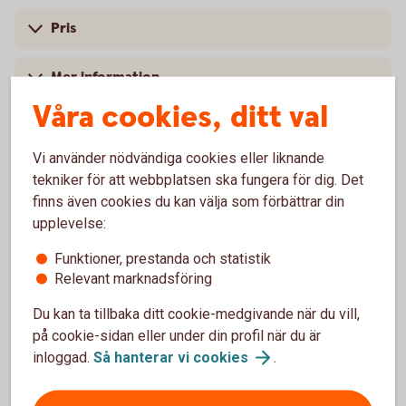
Pris
Mer information
Våra cookies, ditt val
Vi använder nödvändiga cookies eller liknande
Vanliga frågor och svar om
tekniker för att webbplatsen ska fungera för dig. Det
finns även cookies du kan välja som förbättrar din
Certifikat
upplevelse:
Funktioner, prestanda och statistik
Vad behövs för att handla certifikat?
Relevant marknadsföring
Du kan ta tillbaka ditt cookie-medgivande när du vill,
Vilken ränta får man?
på cookie-sidan eller under din profil när du är
inloggad.
Så hanterar vi
cookies
.
Vilket är det minsta beloppet som kan handlas?