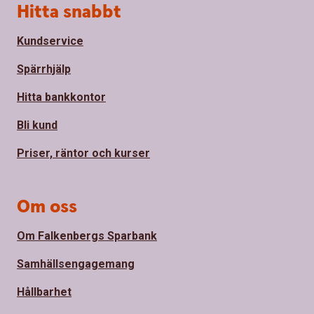
Sidfot
Hitta snabbt
Kundservice
Spärrhjälp
Hitta bankkontor
Bli kund
Priser, räntor och kurser
Om oss
Om Falkenbergs Sparbank
Samhällsengagemang
Hållbarhet