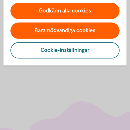
Godkänn alla cookies
För att se detta innehåll behöver du först
godkänna cookies för Funktioner, prestanda
Bara nödvändiga cookies
och statistik.
Inställningar för cookies
Cookie-inställningar