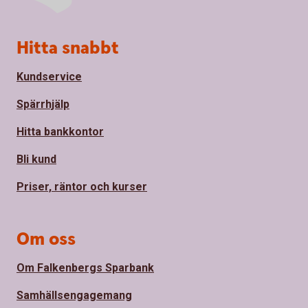
Sidfot
Hitta snabbt
Kundservice
Spärrhjälp
Hitta bankkontor
Bli kund
Priser, räntor och kurser
Om oss
Om Falkenbergs Sparbank
Samhällsengagemang