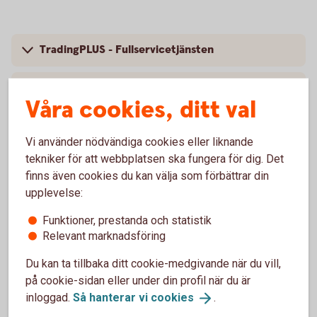
TradingPLUS - Fullservicetjänsten
TradingFLEX - Basförsäljningstjänsten
Våra cookies, ditt val
Vi använder nödvändiga cookies eller liknande
tekniker för att webbplatsen ska fungera för dig. Det
finns även cookies du kan välja som förbättrar din
upplevelse:
Finansiera företagsbilar
Funktioner, prestanda och statistik
Relevant marknadsföring
Leasa enstaka bilar (1-4
bilar)
Du kan ta tillbaka ditt cookie-medgivande när du vill,
Leasa enstaka bilar med grön billeasing (1-4
bilar)
på cookie-sidan eller under din profil när du är
Ramavtal billeasing (5 bilar och
uppåt)
inloggad.
Så hanterar vi
cookies
.
Bilpark via Autoplan (20 bilar och
uppåt)