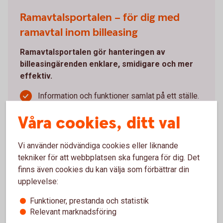
Ramavtalsportalen – för dig med
ramavtal inom billeasing
Ramavtalsportalen gör hanteringen av
billeasingärenden enklare, smidigare och mer
effektiv.
Information och funktioner samlat på ett ställe.
Följ status på dina ärenden digitalt, ladda ner
Våra cookies, ditt val
rapporter och administrera användare.
Digital signering av dokument gör processen
både smidigare och tryggare.
Vi använder nödvändiga cookies eller liknande
Frigör tid med kortare ledtider.
tekniker för att webbplatsen ska fungera för dig. Det
finns även cookies du kan välja som förbättrar din
Du som redan har åtkomst når portalen genom att
upplevelse:
klicka på Logga in – Objektfinansiering – Portal
Leasing och Avbetalning.
Funktioner, prestanda och statistik
Relevant marknadsföring
Logga in i internetbanken och nå