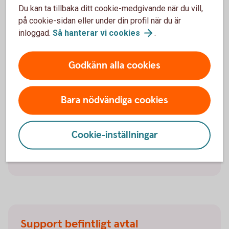
Du kan ta tillbaka ditt cookie-medgivande när du vill,
Ramavtalsportalen
på cookie-sidan eller under din profil när du är
inloggad.
Så hanterar vi
cookies
.
Godkänn alla cookies
Trygghet med en bilförsäkring
Behöver du en bilförsäkring till din företagsbil? Våra
Bara nödvändiga cookies
försäkringar har ett omfattande skydd och smidig
skadehantering. Försäkringen gäller även vid leasing
av bil. Försäkringsgivare är Tre Kronor Försäkring AB.
Cookie-inställningar
Bilförsäkring
företag
Support befintligt avtal