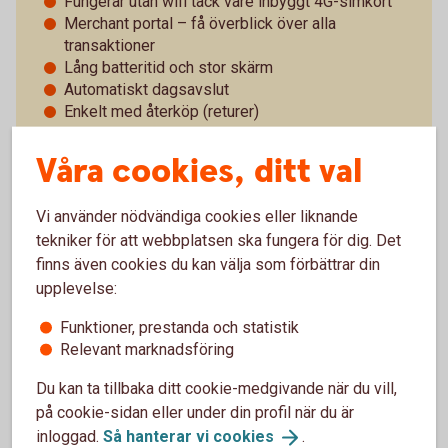
Fungerar utan wifi tack vare inbyggt 4G-simkort
Merchant portal – få överblick över alla
transaktioner
Lång batteritid och stor skärm
Automatiskt dagsavslut
Enkelt med återköp (returer)
Enkel beställning och utbyte av kvittorullar
24 timmars utbytesservice
Våra cookies, ditt val
Support alla dagar
Vi använder nödvändiga cookies eller liknande
tekniker för att webbplatsen ska fungera för dig. Det
finns även cookies du kan välja som förbättrar din
upplevelse:
Pay Classic - pris och villkor
Funktioner, prestanda och statistik
Vad betyder det att kortterminalen är trådlös?
Relevant marknadsföring
Du kan ta tillbaka ditt cookie-medgivande när du vill,
Vad kan man göra i portalen?
på cookie-sidan eller under din profil när du är
inloggad.
Så hanterar vi
cookies
.