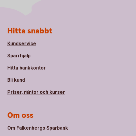
Sidfot
Hitta snabbt
Kundservice
Spärrhjälp
Hitta bankkontor
Bli kund
Priser, räntor och kurser
Om oss
Om Falkenbergs Sparbank