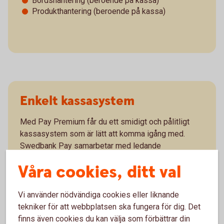
Bordshantering (beroende på kassa)
Produkthantering (beroende på kassa)
Enkelt kassasystem
Med Pay Premium får du ett smidigt och pålitligt
kassasystem som är lätt att komma igång med.
Swedbank Pay samarbetar med ledande
kassaleverantörer och erbjuder en mängd olika
Våra cookies, ditt val
kassasystem. Oavsett storlek och verksamhetstyp
så finns något för alla.
Vi använder nödvändiga cookies eller liknande
tekniker för att webbplatsen ska fungera för dig. Det
finns även cookies du kan välja som förbättrar din