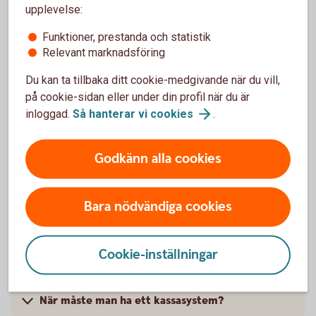
upplevelse:
Funktioner, prestanda och statistik
Relevant marknadsföring
Full kontroll över försäljningen
Du kan ta tillbaka ditt cookie-medgivande när du vill,
på cookie-sidan eller under din profil när du är
Följ försäljningen i realtid via Merchant Portal med
inloggad.
Så hanterar vi
cookies
.
tydliga rapporter och statistik. Ytterligare analyser
och integrationer tillgängliga beroende på ditt val av
kassaleverantör.
Godkänn alla cookies
Bara nödvändiga cookies
Cookie-inställningar
Pay Premium – pris och villkor
När måste man ha ett kassasystem?