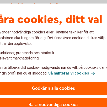
ntaktlösa betalningar
åra cookies, ditt val
n blippa med mitt kort?
t genom att det har en liten symbol likt bilden ovan på
vänder nödvändiga cookies eller liknande tekniker för att
latsen ska fungera för dig. Det finns även cookies du kan välj
ttrar din upplevelse:
 att blippa?
unktioner, prestanda och statistik
taktlös funktion för första gången behöver du
elevant marknadsföring
n kortterminal, det vill säga med chip och PIN-kod.
n ta tillbaka ditt cookie-medgivande när du vill, på cookie-sidan 
 ett småköp?
 din profil när du är inloggad.
Så hanterar vi
cookies
.
400 kr som gräns för att kunna blippa utan PIN-kod.
s att slå in din PIN-kod. Denna gräns varierar
Godkänn alla cookies
 blippa?
Bara nödvändiga cookies