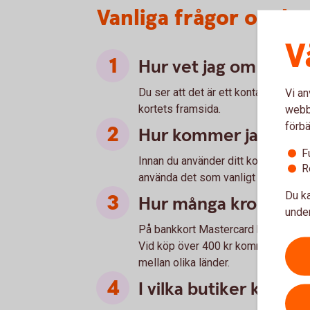
Vanliga frågor om ko
V
Hur vet jag om jag ka
Du ser att det är ett kontaktlöst kor
Vi an
kortets framsida.
webbp
förbä
Hur kommer jag igång
F
Innan du använder ditt kort med kon
R
använda det som vanligt en gång i e
Du ka
Hur många kronor är
under
På bankkort Mastercard har vi satt 
Vid köp över 400 kr kommer du ombe
mellan olika länder.
I vilka butiker kan jag