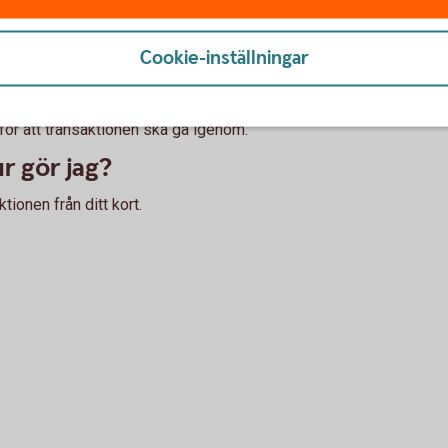
t i butik behöver terminalen stödja kontaktlösa köp. Än
rallt. Leta efter symbolen för kontaktlösa betalningar
Cookie-inställningar
lippar av misstag om jag är nära en ter
n för att transaktionen ska gå igenom.
ur gör jag?
tionen från ditt kort.