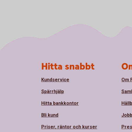
Sidfot
Hitta snabbt
Om
Kundservice
Om F
Spärrhjälp
Sam
Hitta bankkontor
Håll
Bli kund
Jobb
Priser, räntor och kurser
Pres