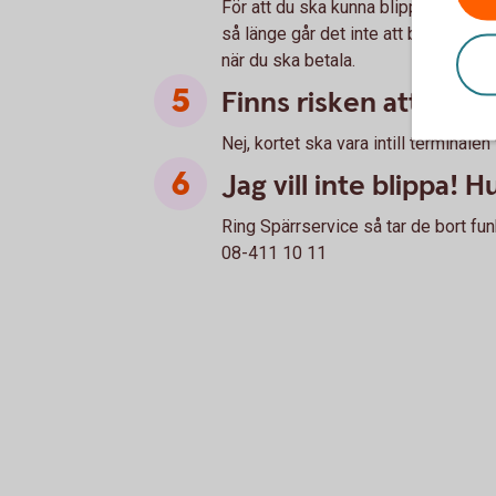
För att du ska kunna blippa ditt kor
så länge går det inte att blippa öve
när du ska betala.
Finns risken att jag b
Nej, kortet ska vara intill terminale
Jag vill inte blippa! H
Ring Spärrservice så tar de bort funk
08-411 10 11