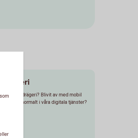
edrägeri
tsatt för bedrägeri? Blivit av med mobil
a som
 något onormalt i våra digitala tjänster?
eller