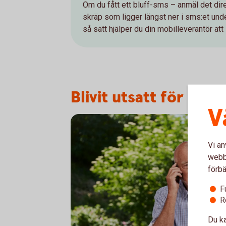
Om du fått ett bluff-sms – anmäl det dir
skräp som ligger längst ner i sms:et under
så sätt hjälper du din mobilleverantör att
Blivit utsatt för sms-
V
Vi an
webbp
förbä
F
R
Du ka