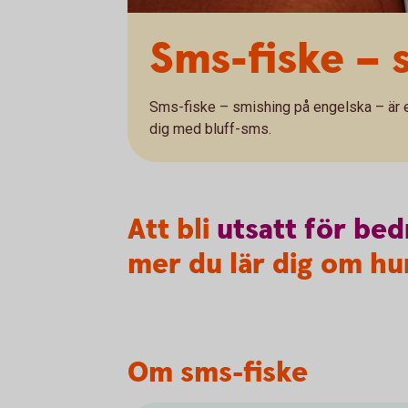
Sms-fiske – 
Sms-fiske – smishing på engelska – är e
dig med bluff-sms.
Att bli
utsatt
för
bed
mer du lär dig om hur
Om sms-fiske