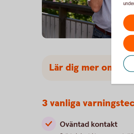
under
Senior having a serious conversation on th
Lär dig mer om hur
3 vanliga varningste
Oväntad kontakt