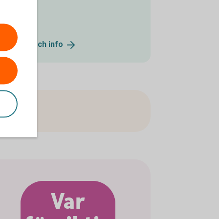
onnummer och
info
arna.
Var