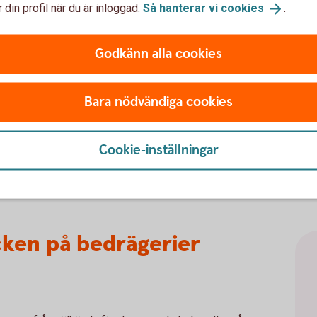
 din profil när du är inloggad.
Så hanterar vi
cookies
.
Godkänn alla cookies
Anmäl bedrägeri – telef
Bara nödvändiga cookies
e phone
Cookie-inställningar
 du kan
skydda
dig
mot
bedrag
cken på bedrägerier