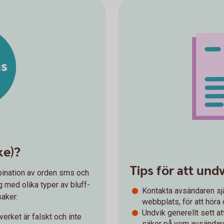
ms
ke)?
Tips för att und
bination av orden sms och
g med olika typer av bluff-
Kontakta avsändaren sj
saker:
webbplats, för att höra
Undvik generellt sett at
verket är falskt och inte
säker på vem avsändare