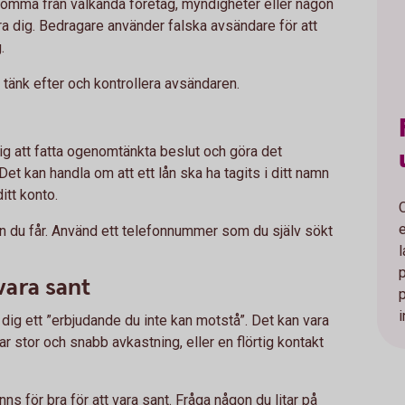
komma från välkända företag, myndigheter eller någon
lura dig. Bedragare använder falska avsändare för att
g.
, tänk efter och kontrollera avsändaren.
 dig att fatta ogenomtänkta beslut och göra det
 Det kan handla om att ett lån ska ha tagits i ditt namn
itt konto.
nen du får. Använd ett telefonnummer som du själv sökt
 vara sant
i
ge dig ett ”erbjudande du inte kan motstå”. Det kan vara
 stor och snabb avkastning, eller en flörtig kontakt
nns för bra för att vara sant. Fråga någon du litar på