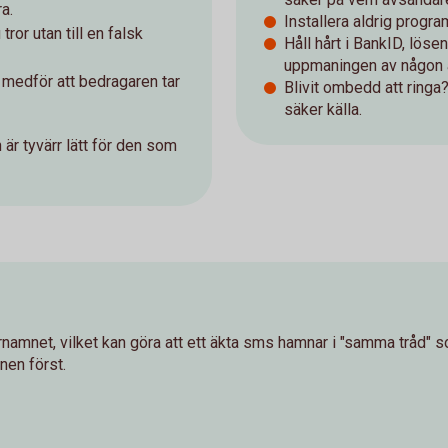
a.
Installera aldrig progr
tror utan till en falsk
Håll hårt i BankID, lös
uppmaningen av någon 
t medför att bedragaren tar
Blivit ombedd att ringa
säker källa.
 är tyvärr lätt för den som
amnet, vilket kan göra att ett äkta sms hamnar i "samma tråd" s
nen först.