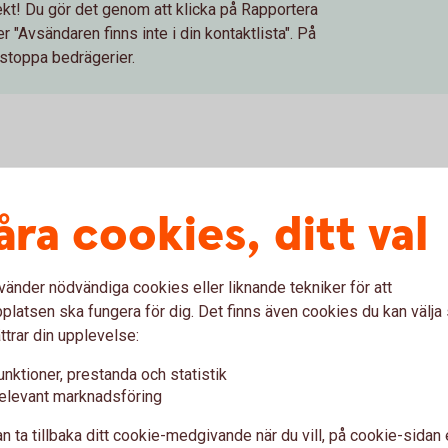
ekt! Du gör det genom att klicka på Rapportera
 "Avsändaren finns inte i din kontaktlista". På
 stoppa bedrägerier.
fiske?
åra cookies, ditt val
Ring och anmäl b
vänder nödvändiga cookies eller liknande tekniker för att
Misstänker du att du blivit u
latsen ska fungera för dig. Det finns även cookies du kan välj
eller säkerhetsdosa? Upptäckt
ttrar din upplevelse:
Kontakta oss direkt!
unktioner, prestanda och statistik
elevant marknadsföring
n ta tillbaka ditt cookie-medgivande när du vill, på cookie-sidan 