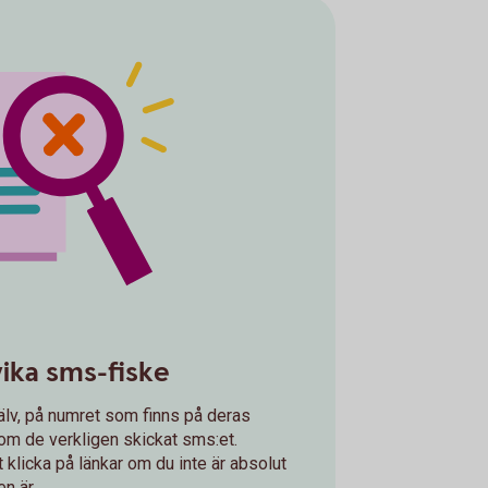
vika sms-fiske
älv, på numret som finns på deras
 om de verkligen skickat sms:et.
t klicka på länkar om du inte är absolut
n är.