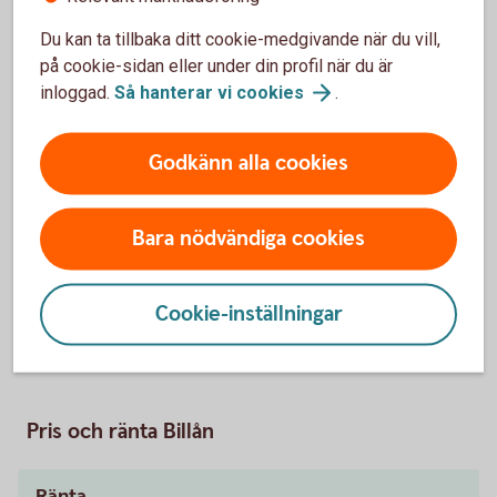
Du kan ta tillbaka ditt cookie-medgivande när du vill,
Så fungerar billån
på cookie-sidan eller under din profil när du är
inloggad.
Så hanterar vi
cookies
.
Behöver jag vara kund för att få billån?
Godkänn alla cookies
Vad krävs för att jag ska få billån?
Bara nödvändiga cookies
Hur mycket får jag låna?
När får jag besked?
Cookie-inställningar
Pris och ränta Billån
Ränta