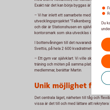
Exakt när det kan börja byggas är inte klart ä
F
R
– Vi har inlett ett samarbete med Falkenb
utvecklingsprojektet "Falkenberg Next". Tank
Du ka
och där är Stationshusen en självklar del. T
under
kontorsmark som ska utvecklas i etapper.
I bottenvåningen till det nuvarande huset fi
Svettis, på hela 2 600 kvadratmeter.
– Ett gym var självklart. Vi ville skapa en 
träning och möten på samma plats. Gymmet är
medlemmar, berättar Martin.
Unik möjlighet för F
Det centrala läget, närheten till tåg och flexib
vissa är det till och med lättare att rekrytera