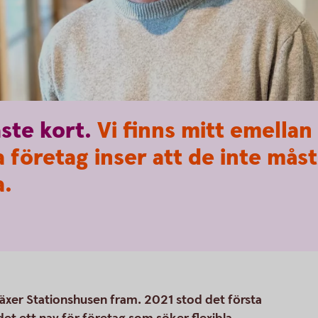
aste
kort.
Vi finns mitt emella
företag inser att de inte måste
a.
 växer Stationshusen fram. 2021 stod det första