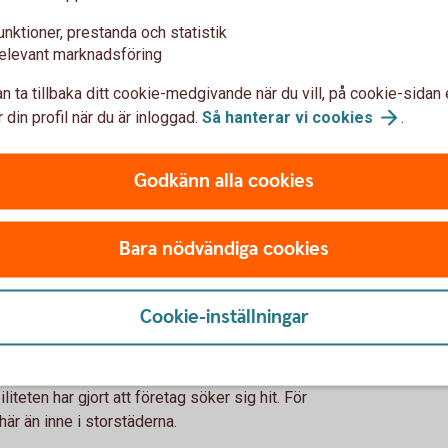
nnu.
unktioner, prestanda och statistik
elevant marknadsföring
ergs kommun som lanserat
en är att skapa ännu mer liv kring stationen
n ta tillbaka ditt cookie-medgivande när du vill, på cookie-sidan 
otalt handlar det om 27 000 kvadratmeter
 din profil när du är inloggad.
Så hanterar vi
cookies
.
nns också Falkenbergs största gym, Friskis &
Godkänn alla cookies
levande byggnad där man kan få både jobb,
Bara nödvändiga cookies
 byggt för att rymma upp till 5 000
Cookie-inställningar
alkenberg
iliteten har gjort att företag söker sig hit. För
 här än inne i storstäderna.