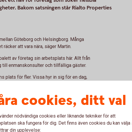
det ett nav för företag som söker flexibla
heter. Bakom satsningen står Rialto Properties
t emellan Göteborg och Helsingborg. Många
t räcker att vara nära, säger Martin.
alett av företag sin arbetsplats här. Allt från
till enmanskonsulter och tillfälliga gäster.
ns plats för fler. Vissa hyr in sig för en dag,
ötes- och konferensrum samt öppna
med och designat och inrett kontorsmiljön.
åra cookies, ditt val
mmunen
vänder nödvändiga cookies eller liknande tekniker för att
latsen ska fungera för dig. Det finns även cookies du kan välj
a Stationshuset blir ett högre, smalare hus
ttrar din upplevelse:
 en våning med takterrass och restaurang.