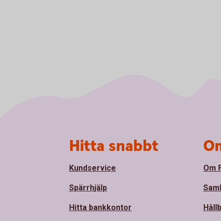
Sidfot
Hitta snabbt
Om
Kundservice
Om F
Spärrhjälp
Sam
Hitta bankkontor
Håll