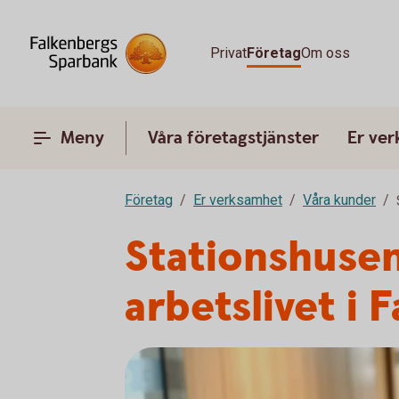
Privat
Företag
Om oss
Meny
Våra företagstjänster
Er ve
Företag
Er verksamhet
Våra kunder
Stationshusen
arbetslivet i 