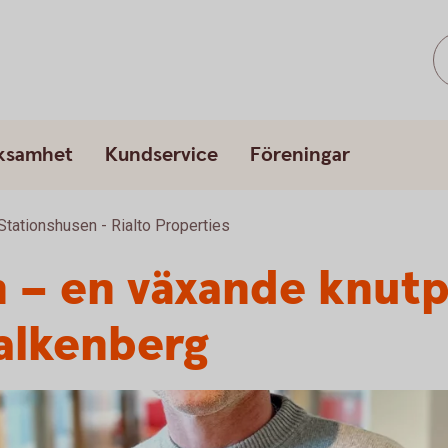
rksamhet
Kundservice
Föreningar
Stationshusen - Rialto Properties
 – en växande knutp
Falkenberg