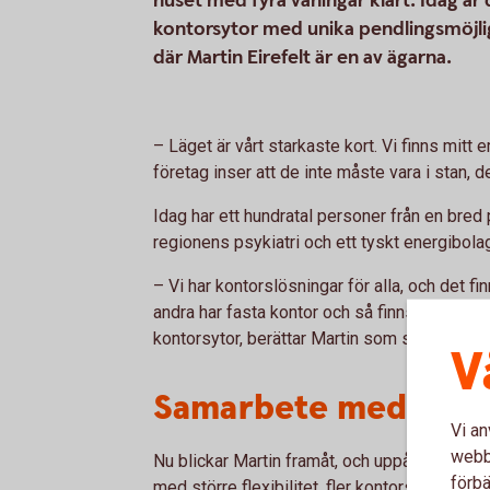
huset med fyra våningar klart. Idag är 
kontorsytor med unika pendlingsmöjlig
där Martin Eirefelt är en av ägarna.
– Läget är vårt starkaste kort. Vi finns mit
företag inser att de inte måste vara i stan, de
Idag har ett hundratal personer från en bred p
regionens psykiatri och ett tyskt energibolag 
– Vi har kontorslösningar för alla, och det fin
andra har fasta kontor och så finns våra m
kontorsytor, berättar Martin som själv varit 
V
Samarbete med ko
Vi an
webbp
Nu blickar Martin framåt, och uppåt. Det andr
förbä
med större flexibilitet, fler kontorsytor och