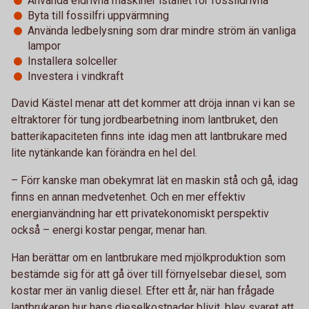
Använda eldrivna maskiner istället för fossildrivna
Byta till fossilfri uppvärmning
Använda ledbelysning som drar mindre ström än vanliga
lampor
Installera solceller
Investera i vindkraft
David Kästel menar att det kommer att dröja innan vi kan se
eltraktorer för tung jordbearbetning inom lantbruket, den
batterikapaciteten finns inte idag men att lantbrukare med
lite nytänkande kan förändra en hel del.
– Förr kanske man obekymrat lät en maskin stå och gå, idag
finns en annan medvetenhet. Och en mer effektiv
energianvändning har ett privatekonomiskt perspektiv
också – energi kostar pengar, menar han.
Han berättar om en lantbrukare med mjölkproduktion som
bestämde sig för att gå över till förnyelsebar diesel, som
kostar mer än vanlig diesel. Efter ett år, när han frågade
lantbrukaren hur hans dieselkostnader blivit, blev svaret att