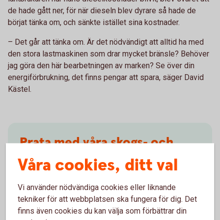
de hade gått ner, för när dieseln blev dyrare så hade de
börjat tänka om, och sänkte istället sina kostnader.
– Det går att tänka om. Är det nödvändigt att alltid ha med
den stora lastmaskinen som drar mycket bränsle? Behöver
jag göra den här bearbetningen av marken? Se över din
energiförbrukning, det finns pengar att spara, säger David
Kästel.
Prata med våra skogs- och
lantbruksspecialister
Våra cookies, ditt val
Som kund hos oss får du tillgång till kompetens
Vi använder nödvändiga cookies eller liknande
inom juridik, ägarskifte, försäkrings- och
tekniker för att webbplatsen ska fungera för dig. Det
pensionslösningar, finansiering och placeringar.
finns även cookies du kan välja som förbättrar din