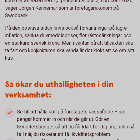
kommer att växa med 1,5 procent i år och 2,5 procent 2026,
säger Jörgen Kennemar som är företagarekonom på
Swedbank.
På den positiva sidan finns också förväntningar på lägre
inflation, sänkta drivmedelspriser, fler räntesänkningar och
en starkare svensk krona. Men i väntan på att tillväxten ska
ta fart och konjunkturen ska vända är det klokt att se om sitt
hus.
Så ökar du uthålligheten i din
verksamhet:
Se till att hålla koll på företagets kassaflöde – när
pengar kommer in och när de går ut. Gör en
likviditetsbudget så att du får klart för dig om, och i så
fall när, du riskerar att få likviditetsproblem.