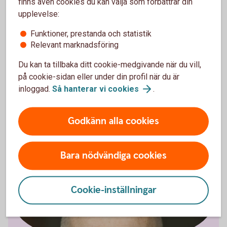
finns även cookies du kan välja som förbättrar din
leverantör.
upplevelse:
Arbeta aktivt med företagets affärsutveckling och om
möjligt investera i ny teknik som kan stärka företagets
Funktioner, prestanda och statistik
konkurrenskraft.
Relevant marknadsföring
Var försiktig. Eftersom utvecklingen är oförutsägbar är
Du kan ta tillbaka ditt cookie-medgivande när du vill,
det bra att sänka riskerna i verksamheten. Se till att ha
på cookie-sidan eller under din profil när du är
planer för att hantera olika typer av risker som kan
inloggad.
Så hanterar vi
cookies
.
skapa problem i ditt företag.
Följ den politiska och ekonomiska utvecklingen noga
så att du kan agera på nya politiska beslut eller
Godkänn alla cookies
förändringar i konjunkturen.
Bara nödvändiga cookies
Cookie-inställningar