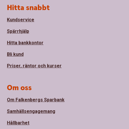
Sidfot
Hitta snabbt
Kundservice
Spärrhjälp
Hitta bankkontor
Bli kund
Priser, räntor och kurser
Om oss
Om Falkenbergs Sparbank
Samhällsengagemang
Hållbarhet