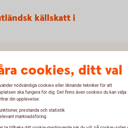
ländsk källskatt i
en?
åra cookies, ditt val
 %?
vänder nödvändiga cookies eller liknande tekniker för att
latsen ska fungera för dig. Det finns även cookies du kan välj
verket gällande källskatten på min försäkring?
ttrar din upplevelse:
unktioner, prestanda och statistik
tt som jag får tillbaka?
elevant marknadsföring
katten?
n ta tillbaka ditt cookie-medgivande när du vill, på cookie-sidan 