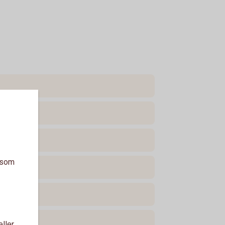
a som
eller