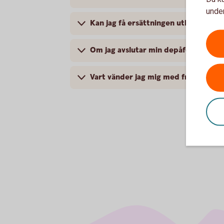
under
Kan jag få ersättningen utbetalt till
Om jag avslutar min depåförsäkring, f
Vart vänder jag mig med frågor?