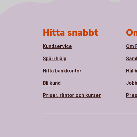
Sidfot
Hitta snabbt
Om
Kundservice
Om F
Spärrhjälp
Sam
Hitta bankkontor
Håll
Bli kund
Jobb
Priser, räntor och kurser
Pres