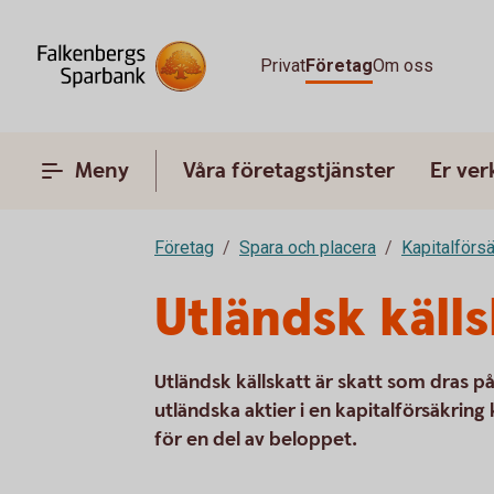
Privat
Företag
Om oss
Meny
Våra företagstjänster
Er ve
Företag
Spara och placera
Kapitalförsä
Utländsk källs
Utländsk källskatt är skatt som dras p
utländska aktier i en kapitalförsäkri
för en del av beloppet.