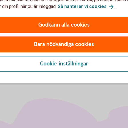
 din profil när du är inloggad.
Så hanterar vi
cookies
.
 ett vanligt konto utanför försäkringen?
Godkänn alla cookies
år jag ändå ta del av eventuell återbetalning av utländsk käll
Bara nödvändiga cookies
Cookie-inställningar