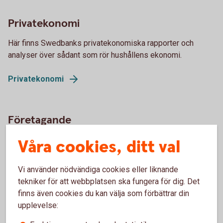
Privatekonomi
Här finns Swedbanks privatekonomiska rapporter och
analyser över sådant som rör hushållens ekonomi.
Privatekonomi
Företagande
Vi analyserar hur omvärlden på olika sätt påverkar företag
Våra cookies, ditt val
och företagare. Vi redovisar undersökningar, bland annat
över hur Sveriges företag mår.
Vi använder nödvändiga cookies eller liknande
tekniker för att webbplatsen ska fungera för dig. Det
Företagande
finns även cookies du kan välja som förbättrar din
upplevelse: