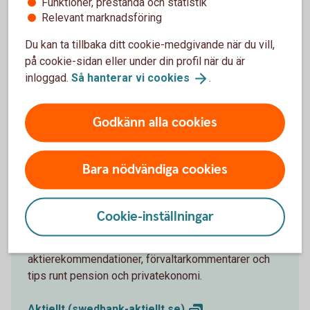
Funktioner, prestanda och statistik
Swedbank TV
Relevant marknadsföring
I våra program kommenteras och analyseras aktuella
Du kan ta tillbaka ditt cookie-medgivande när du vill,
händelser på börsen, makroanalys och i
på cookie-sidan eller under din profil när du är
omvärldsbevakning.
inloggad.
Så hanterar vi
cookies
.
TV-sändningar, Swedbank
TV
Godkänn alla cookies
Bara nödvändiga cookies
Aktiellt
Cookie-inställningar
Dagliga bolagsanalyser, börskommentarer,
aktierekommendationer, förvaltarkommentarer och
tips runt pension och privatekonomi.
Aktiellt
(swedbank-aktiellt.se)