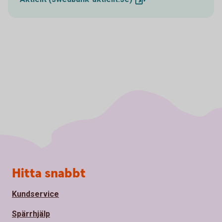
Sidfot
Hitta snabbt
Kundservice
Spärrhjälp