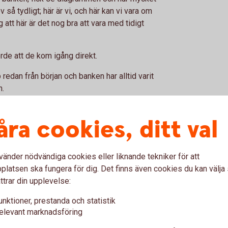
v så tydligt; här är vi, och här kan vi vara om
 att här är det nog bra att vara med tidigt
rde att de kom igång direkt.
p redan från början och banken har alltid varit
n.
agare: kom igång och våga
åra cookies, ditt val
vänder nödvändiga cookies eller liknande tekniker för att
återkommer båda till samma budskap: börja
latsen ska fungera för dig. Det finns även cookies du kan välj
ttrar din upplevelse:
arje liten krona växer med tiden, säger Jens.
unktioner, prestanda och statistik
elevant marknadsföring
, då kan man ta tillfället i akt och spara lite