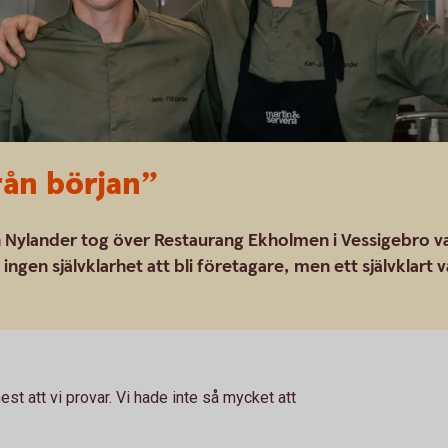
ån början”
 Nylander tog över Restaurang Ekholmen i Vessigebro v
ngen självklarhet att bli företagare, men ett självklart v
st att vi provar. Vi hade inte så mycket att