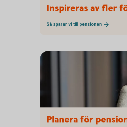
Inspireras av fler
Så sparar vi till
pensionen
Planera för pensio