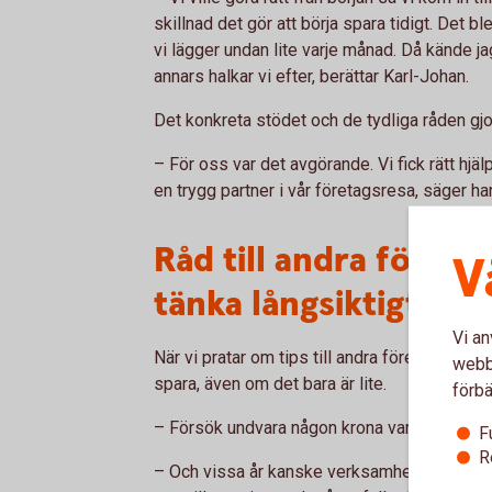
skillnad det gör att börja spara tidigt. Det ble
vi lägger undan lite varje månad. Då kände jag
annars halkar vi efter, berättar Karl-Johan.
Det konkreta stödet och de tydliga råden gjo
– För oss var det avgörande. Vi fick rätt hjäl
en trygg partner i vår företagsresa, säger ha
Råd till andra föret
V
tänka långsiktigt
Vi an
När vi pratar om tips till andra företagare 
webbp
spara, även om det bara är lite.
förbä
– Försök undvara någon krona varje månad. V
F
R
– Och vissa år kanske verksamheten går bättre