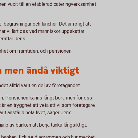
n vuxit till en etablerad cateringverksamhet
op, begravningar och luncher. Det är roligt att
 har vi lärt oss vad människor uppskattar
erättar Jens.
nhet om framtiden, och pensionen.
a men ändå viktigt
t alltid varit en del av företagandet.
sen. Pensionen känns långt bort, men för oss
Det är en trygghet att veta att vi som företagare
it anställd hela livet, säger Jens.
älp av banken att börja tänka långsiktigt.
till banken, fick se diagrammen och hur mycket