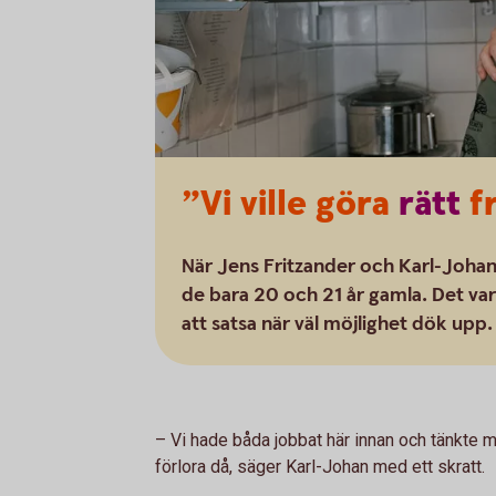
”Vi ville göra
rätt
fr
När Jens Fritzander och Karl-Johan
de bara 20 och 21 år gamla. Det var i
att satsa när väl möjlighet dök upp.
– Vi hade båda jobbat här innan och tänkte me
förlora då, säger Karl-Johan med ett skratt.