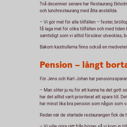
Två decennier senare har Restaurang Ekholme
och lunchrestaurang med åtta anställda.
– Vi gör mat för alla tillfällen – fester, bröll
få laga mat för olika tillfällen och med tiden
samtidigt som vi alltid försöker utvecklas, b
Bakom kastrullerna finns också en medvete
Pension – långt bort
För Jens och Karl-Johan har pensionssparande
– Man sliter ju nu för att kunna ha det gott 
har det alltid varit prioriterat att spara till. 
har minst lika bra pension som någon som var
Redan när de startade restaurangen fick de hj
– Vi ville göra rätt från början så vi kom in 