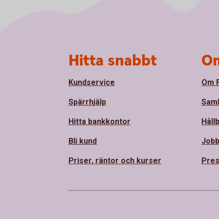
Sidfot
Hitta snabbt
Om
Kundservice
Om F
Spärrhjälp
Sam
Hitta bankkontor
Håll
Bli kund
Jobb
Priser, räntor och kurser
Pres