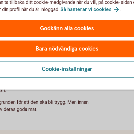
i.
n ta tillbaka ditt cookie-medgivande när du vill, på cookie-sidan 
 din profil när du är inloggad.
Så hanterar vi
cookies
.
hjälp och ställa frågor.
tag i det, gärna tillsammans med någon som
Godkänn alla cookies
Bara nödvändiga cookies
”
nsionsdag ser ut, skrattar de båda.
Cookie-inställningar
 Karl-Johan.
 i.
grunden för att den ska bli trygg. Men innan
 av deras goda mat.