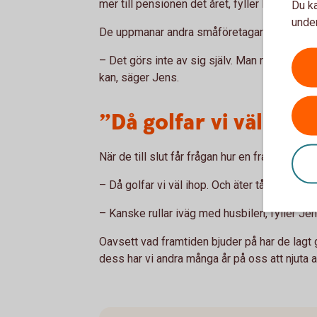
mer till pensionen det året, fyller Karl-Johan 
Du ka
under
De uppmanar andra småföretagare att våga ta 
– Det görs inte av sig själv. Man måste ta 
kan, säger Jens.
”Då golfar vi väl ihop
När de till slut får frågan hur en framtida pe
– Då golfar vi väl ihop. Och äter tårta, säger
– Kanske rullar iväg med husbilen, fyller Jens
Oavsett vad framtiden bjuder på har de lagt 
dess har vi andra många år på oss att njuta