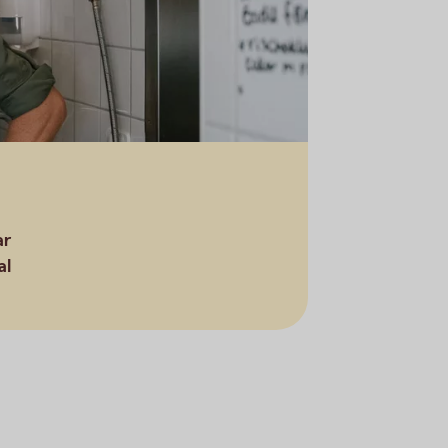
ar
al