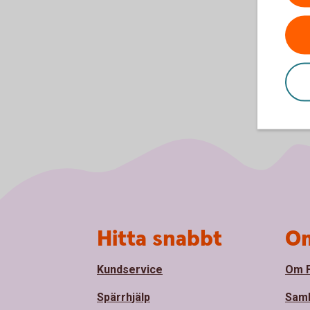
Sidfot
Hitta snabbt
Om
Kundservice
Om F
Spärrhjälp
Sam