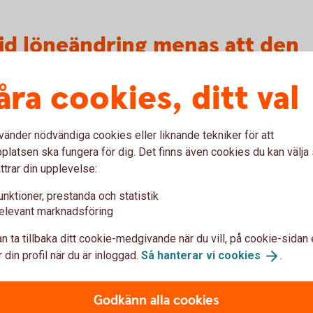
vid löneändring menas att den
åra cookies, ditt val
n anpassningar, inskränkningar eller
vänder nödvändiga cookies eller liknande tekniker för att
ller Försäkringskassan som har samband med
latsen ska fungera för dig. Det finns även cookies du kan välj
 (t ex sjuklön, sjukpenning,
ttrar din upplevelse:
ande sådan).
unktioner, prestanda och statistik
rmögen i mer än 14 dagar i följd under de
elevant marknadsföring
n ta tillbaka ditt cookie-medgivande när du vill, på cookie-sidan 
r fullständiga kan det innebära att
 din profil när du är inloggad.
Så hanterar vi
cookies
.
ingen inte gäller när de behöver utnyttjas. Då
 kan använda fullt ut.
Godkänn alla cookies