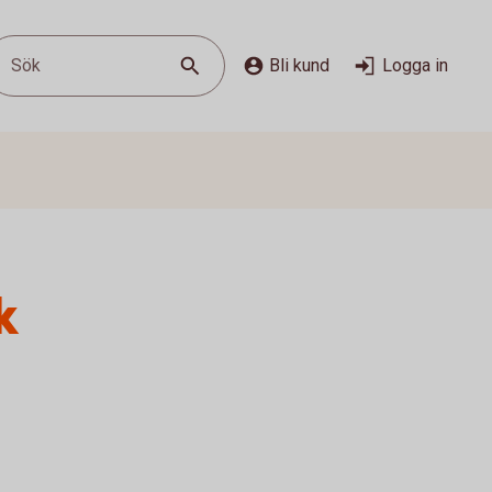
Sök
Bli kund
Logga in
k