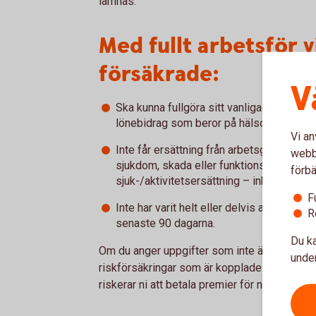
lämnas.
Med fullt arbetsför 
försäkrade:
V
Ska kunna fullgöra sitt vanliga arbete uta
lönebidrag som beror på hälsoskäl.
Vi an
Inte får ersättning från arbetsgivare e
webbp
sjukdom, skada eller funktionsnedsättning
förbä
sjuk-/aktivitetsersättning – inklusive vil
F
Inte har varit helt eller delvis arbetsofö
R
senaste 90 dagarna.
Du ka
Om du anger uppgifter som inte är sanna elle
under
riskförsäkringar som är kopplade till försäkr
riskerar ni att betala premier för något ni inte