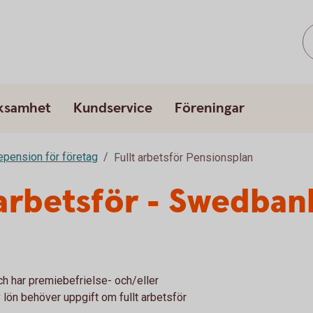
rksamhet
Kundservice
Föreningar
epension för företag
Fullt arbetsför Pensionsplan
t arbetsför - Swedban
ch har premiebefrielse- och/eller
v lön behöver uppgift om fullt arbetsför