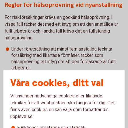
Regler för hälsoprövning vid nyanställning
För riskförsäkringar krävs en godkänd hälsoprövning. I
vissa fall räcker det med ett intyg om att den anställde är
fullt arbetsför och i andra fall krävs det en fullständig
hälsoprövning.
Under förutsättning att minst fem anställda tecknar
försäkring med likartade förmåner, räcker som
hälsoprövning ett intyg om att den försäkrade är fullt
arbetsför.
Om kravet fullt arbetsför inte uppfylls, görs en
Våra cookies, ditt val
individuell hälsoprövning innan vi kan erbjuda försäkring.
Om färre än fem anställda tecknar försäkring krävs i
stället alltid individuell hälsoprövning. För
Vi använder nödvändiga cookies eller liknande
företagare/näringsidkare görs alltid individuell
tekniker för att webbplatsen ska fungera för dig. Det
hälsoprövning.
finns även cookies du kan välja som förbättrar din
upplevelse:
Funktioner, prestanda och statistik