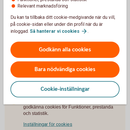
Relevant marknadsföring
Teckningsregler och
hälsoprövning
Du kan ta tillbaka ditt cookie-medgivande när du vill,
på cookie-sidan eller under din profil när du är
För att omfattas av premiebefrielse, sjukförsäkring
inloggad.
Så hanterar vi
cookies
.
eller garanterat efterlevandeskydd måste den
försäkrade klara Swedbank Försäkrings
Godkänn alla cookies
hälsoprövning.
Teckningsregler och
hälsoprövning
Bara nödvändiga cookies
Cookie-inställningar
För att se detta innehåll behöver du först
godkänna cookies för Funktioner, prestanda
och statistik.
Inställningar för cookies