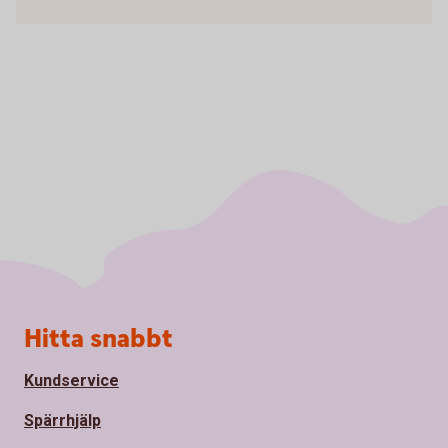
Sidfot
Hitta snabbt
Kundservice
Spärrhjälp