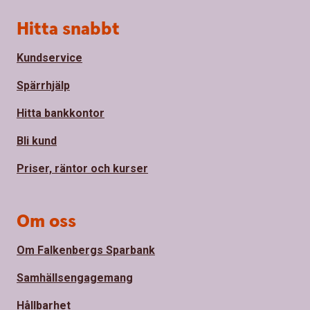
Sidfot
Hitta snabbt
Kundservice
Spärrhjälp
Hitta bankkontor
Bli kund
Priser, räntor och kurser
Om oss
Om Falkenbergs Sparbank
Samhällsengagemang
Hållbarhet