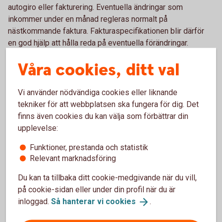
autogiro eller fakturering. Eventuella ändringar som
inkommer under en månad regleras normalt på
nästkommande faktura. Fakturaspecifikationen blir därför
en god hjälp att hålla reda på eventuella förändringar.
Autogiroaviseringen eller kopia på fakturan visas under
Våra cookies, ditt val
ekonomisk översikt/elektroniska dokument i
internetbanken företag.
Vi använder nödvändiga cookies eller liknande
tekniker för att webbplatsen ska fungera för dig. Det
Ändring
finns även cookies du kan välja som förbättrar din
upplevelse:
Vill du byta konto för autogirobetalning, är du välkommen att
antingen ringa oss på telefon
0346-551 00 så hjälper vi dig.
Funktioner, prestanda och statistik
Du är också välkommen att besöka ett av våra kontor.
Relevant marknadsföring
Hitta ditt
bankkontor
.
Du kan ta tillbaka ditt cookie-medgivande när du vill,
på cookie-sidan eller under din profil när du är
Om premierna inte betalas i tid
inloggad.
Så hanterar vi
cookies
.
Om premierna inte betalas i tid skickas en