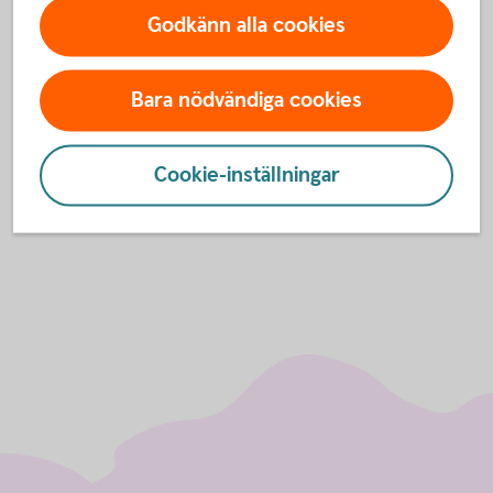
påminnelsefaktura. Betalas inte premierna trots
Godkänn alla cookies
påminnelsen, skickas en andra påminnelsefaktura. I
samband med detta informeras även den försäkrade om de
Bara nödvändiga cookies
obetalda premierna. Om ingen betalning sker efter andra
påminnelsen, avslutas faktureringen och riskskydden
upphör att gälla. Detta gäller oavsett vilket
Cookie-inställningar
betalningsalternativ ditt företag har valt.