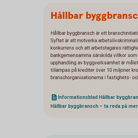
Hållbar byggbrans
Hållbar byggbransch är ett branschinitiati
Syftet är att motverka arbetslivskrimina
konkurrens och att arbetstagares rättigh
bankgemensamma särskilda villkor som sk
upphandling av byggverksamhet är målet 
tillämpas på krediter över 10 miljoner k
branschorganisationerna i fastighets- o
Informationsblad Hållbar byggbran
Hållbar byggbransch – ta reda på me