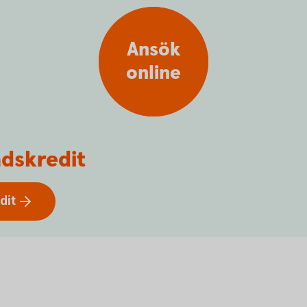
Ansök
online
dskredit
dit