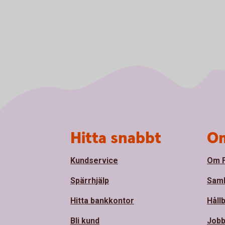
Sidfot
Hitta snabbt
Om
Kundservice
Om F
Spärrhjälp
Sam
Hitta bankkontor
Håll
Bli kund
Jobb