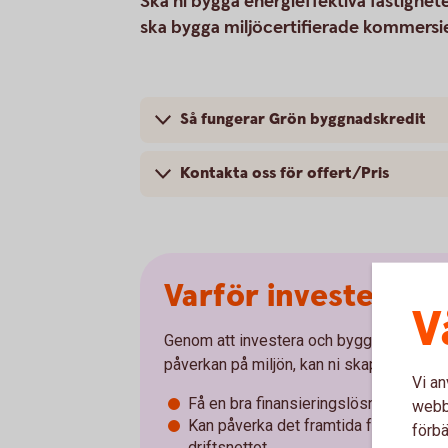
Ska ni bygga energieffektiva fastighe
ska bygga miljöcertifierade kommersiel
Så fungerar Grön byggnadskredit
Kontakta oss för offert/Pris
Varför investera i 
V
Genom att investera och bygga mer energ
påverkan på miljön, kan ni skapa många fö
Vi an
Få en bra finansieringslösning
webbp
Kan påverka det framtida fastighetsvä
förbä
driftsnettot.