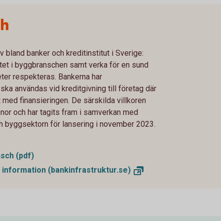
ch
v bland banker och kreditinstitut i Sverige:
litet i byggbranschen samt verka för en sund
eter respekteras. Bankerna har
a användas vid kreditgivning till företag där
med finansieringen. De särskilda villkoren
ronor och har tagits fram i samverkan med
ch byggsektorn för lansering i november 2023.
sch (pdf)
r information
(bankinfrastruktur.se)