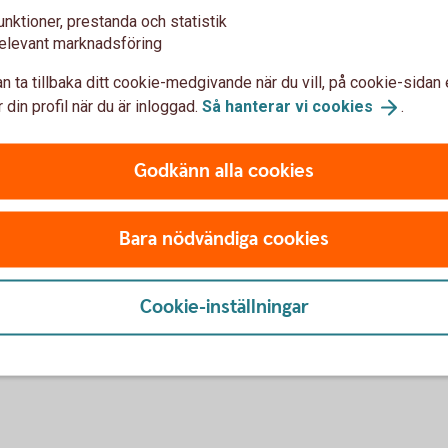
unktioner, prestanda och statistik
djan, samtidigt som ni hjälper till att öka
elevant marknadsföring
 som är nödvändig för den omställning som
n ta tillbaka ditt cookie-medgivande när du vill, på cookie-sidan 
 din profil när du är inloggad.
Så hanterar vi
cookies
.
påverka kraven för nybyggnationen.
åverkan på svenska företag (pdf)
Godkänn alla cookies
Bara nödvändiga cookies
ch byggnadskrediter
Cookie-inställningar