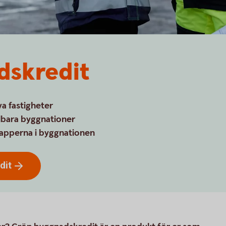
dskredit
va fastigheter
llbara byggnationer
 etapperna i byggnationen
dit