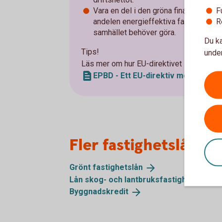
F
Vara en del i den gröna finansieringske
R
andelen energieffektiva fastigheter
samhället behöver göra.
Du ka
Tips!
under
Läs mer om hur EU-direktivet EPBD kan 
EPBD - Ett EU-direktiv med stor p
Fler fastighetslån o
Grönt
fastighetslån
Lån skog- och
lantbruksfastighet
Byggnadskredit