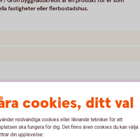
ter? Grön byggnadskredit är en produkt för er som
la fastigheter eller flerbostadshus.
hållbara fastigheter?
åra cookies, ditt val
i- och resurseffektiva fastigheter, med låg
rdelar för såväl er själva som samhället i stort:
vänder nödvändiga cookies eller liknande tekniker för att
latsen ska fungera för dig. Det finns även cookies du kan välj
rdet då låg energiförbrukning är positivt för
ttrar din upplevelse: