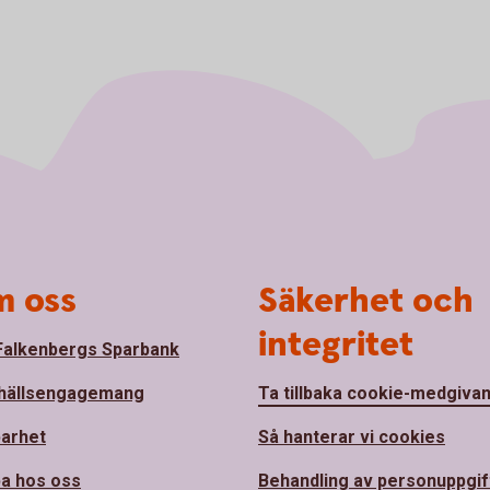
 oss
Säkerhet och
integritet
alkenbergs Sparbank
hällsengagemang
Ta tillbaka cookie-medgiva
barhet
Så hanterar vi cookies
a hos oss
Behandling av personuppgif