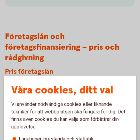
Företagslån och
företagsfinansiering – pris och
rådgivning
Pris företagslån
All prissättning, inklusive ränta, för företagslån och annan
Våra cookies, ditt val
finansiering är individuell. Kontakta oss för offert.
Vi använder nödvändiga cookies eller liknande
Frågor om pris? Kontakta
oss
tekniker för att webbplatsen ska fungera för dig. Det
finns även cookies du kan välja som förbättrar din
upplevelse:
Vill ni få rådgivning?
Funktioner, prestanda och statistik