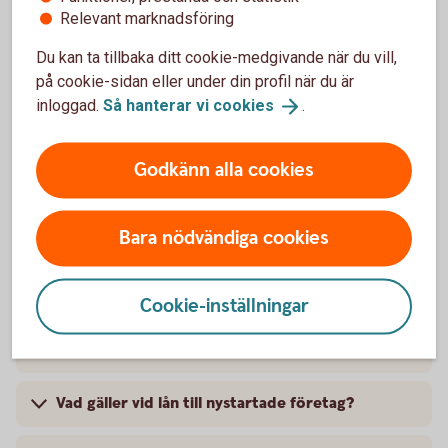
Välkommen att skicka oss ett meddelande i internetbanken
Relevant marknadsföring
eller appen. Du kan även ringa oss.
Du kan ta tillbaka ditt cookie-medgivande när du vill,
på cookie-sidan eller under din profil när du är
Kontakta oss för
rådgivning
inloggad.
Så hanterar vi
cookies
.
Godkänn alla cookies
Vanliga frågor och svar om
företagslån
Bara nödvändiga cookies
Vad krävs för att få ett företagslån?
Cookie-inställningar
Hur mycket får man låna till företag?
Vad gäller vid lån till nystartade företag?