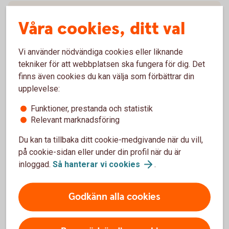
Så här fungerar BankID på kort och BankID på fil
Våra cookies, ditt val
Pris
Vi använder nödvändiga cookies eller liknande
tekniker för att webbplatsen ska fungera för dig. Det
Spärra BankID
finns även cookies du kan välja som förbättrar din
upplevelse:
Säkerhet på internet
Funktioner, prestanda och statistik
Relevant marknadsföring
Du kan ta tillbaka ditt cookie-medgivande när du vill,
på cookie-sidan eller under din profil när du är
Mobilt BankID
inloggad.
Så hanterar vi
cookies
.
Med Mobilt BankID får du tillgång till alla tjänster i
appen och internetbanken.
Godkänn alla cookies
Mobilt
BankID