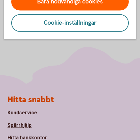
Bara nödvändiga cookies
Cookie-inställningar
Sidfot
Hitta snabbt
Kundservice
Spärrhjälp
Hitta bankkontor