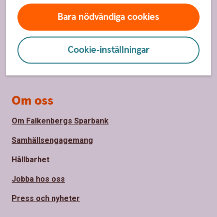
Spärrhjälp
Bara nödvändiga cookies
Hitta bankkontor
Bli kund
Cookie-inställningar
Priser, räntor och kurser
Om oss
Om Falkenbergs Sparbank
Samhällsengagemang
Hållbarhet
Jobba hos oss
Press och nyheter