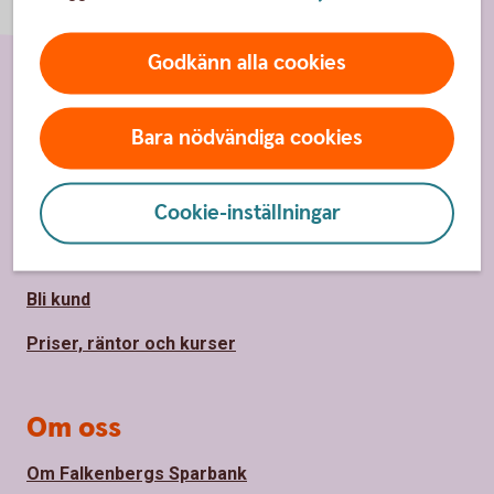
Godkänn alla cookies
Sidfot
Hitta snabbt
Bara nödvändiga cookies
Kundservice
Cookie-inställningar
Spärrhjälp
Hitta bankkontor
Bli kund
Priser, räntor och kurser
Om oss
Om Falkenbergs Sparbank