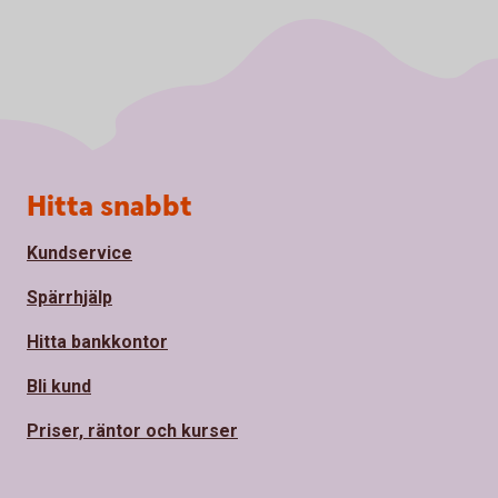
Sidfot
Hitta snabbt
Kundservice
Spärrhjälp
Hitta bankkontor
Bli kund
Priser, räntor och kurser