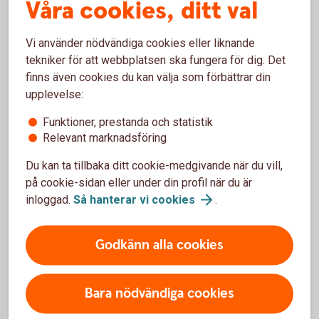
Våra cookies, ditt val
Transaktionsavgifter och avgifter för
Tillbaka
1
Vi använder nödvändiga cookies eller liknande
underliggande tjänster och produkter
tekniker för att webbplatsen ska fungera för dig. Det
tillkommer.
finns även cookies du kan välja som förbättrar din
upplevelse:
Funktioner, prestanda och statistik
Relevant marknadsföring
Vad är ERP, bankintegration och
Du kan ta tillbaka ditt cookie-medgivande när du vill,
ERP-integration?
på cookie-sidan eller under din profil när du är
inloggad.
Så hanterar vi
cookies
.
Vad betyder ERP?
Godkänn alla cookies
ERP står för Enterprise Resource Planning – på svenska
affärssystem. Det är ett affärssystem, alltså ett IT-system,
Bara nödvändiga cookies
som hjälper företag att hantera olika delar av verksamheten,
som ekonomi, HR, logistik eller tillverkning. De finns i