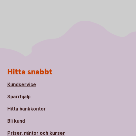
Sidfot
Hitta snabbt
Kundservice
Spärrhjälp
Hitta bankkontor
Bli kund
Priser, räntor och kurser