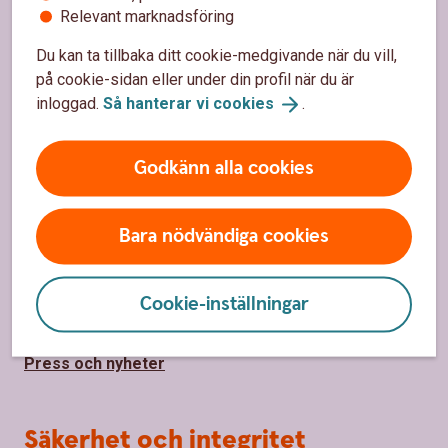
Hitta bankkontor
Relevant marknadsföring
Bli kund
Du kan ta tillbaka ditt cookie-medgivande när du vill,
på cookie-sidan eller under din profil när du är
Priser, räntor och kurser
inloggad.
Så hanterar vi
cookies
.
Om oss
Godkänn alla cookies
Om Falkenbergs Sparbank
Bara nödvändiga cookies
Samhällsengagemang
Hållbarhet
Cookie-inställningar
Jobba hos oss
Press och nyheter
Säkerhet och integritet