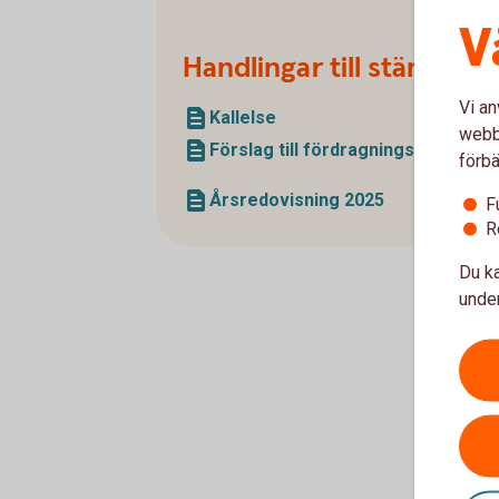
V
Handlingar till stämma
Vi an
Kallelse
webbp
Förslag till fördragningslista
förbä
Årsredovisning 2025
F
R
Du ka
under