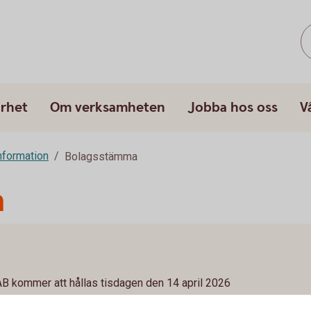
arhet
Om verksamheten
Jobba hos oss
V
information
Bolagsstämma
a
 kommer att hållas tisdagen den 14 april 2026