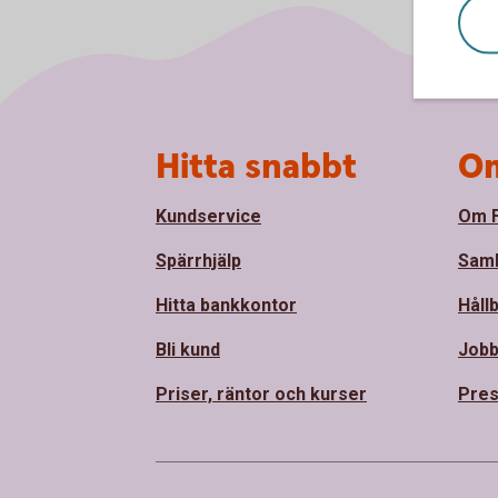
Sidfot
Hitta snabbt
Om
Kundservice
Om F
Spärrhjälp
Sam
Hitta bankkontor
Håll
Bli kund
Jobb
Priser, räntor och kurser
Pres