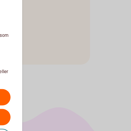
a som
eller