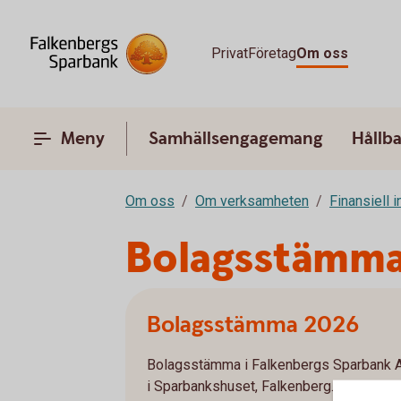
Privat
Företag
Om oss
Meny
Samhällsengagemang
Hållb
Om oss
Om verksamheten
Finansiell 
Bolagsstämm
Bolagsstämma 2026
Bolagsstämma i Falkenbergs Sparbank AB
i Sparbankshuset, Falkenberg.