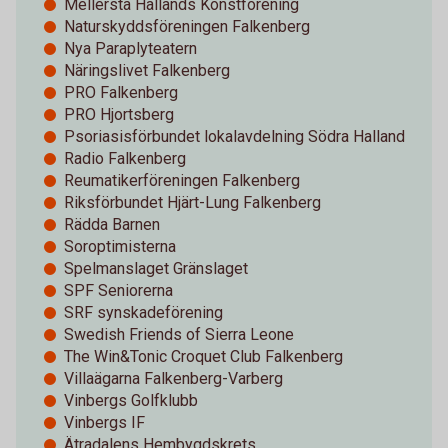
Mellersta Hallands Konstförening
Naturskyddsföreningen Falkenberg
Nya Paraplyteatern
Näringslivet Falkenberg
PRO Falkenberg
PRO Hjortsberg
Psoriasisförbundet lokalavdelning Södra Halland
Radio Falkenberg
Reumatikerföreningen Falkenberg
Riksförbundet Hjärt-Lung Falkenberg
Rädda Barnen
Soroptimisterna
Spelmanslaget Gränslaget
SPF Seniorerna
SRF synskadeförening
Swedish Friends of Sierra Leone
The Win&Tonic Croquet Club Falkenberg
Villaägarna Falkenberg-Varberg
Vinbergs Golfklubb
Vinbergs IF
Ätradalens Hembygdskrets