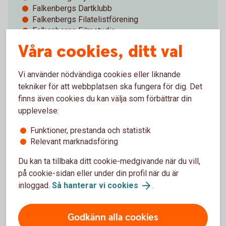
Falkenbergs Dartklubb
Falkenbergs Filatelistförening
Falkenbergs Filmstudio
Falkenbergs Fontänhus
Våra cookies, ditt val
Falkenbergs Fotoklubb
Falkenbergs Föreläsningsförening
Vi använder nödvändiga cookies eller liknande
Falkenbergs Föreningsråd
Falkenbergs Hemslöjdsförening
tekniker för att webbplatsen ska fungera för dig. Det
Falkenbergs Hockey Klubb
finns även cookies du kan välja som förbättrar din
Falkenbergs Idrottsklubb
upplevelse:
Falkenbergs Innebandyklubb
Funktioner, prestanda och statistik
Falkenbergs Judoklubb
Relevant marknadsföring
Falkenbergs Kallbadsvänner
Falkenbergs Konståkningsklubb
Du kan ta tillbaka ditt cookie-medgivande när du vill,
Falkenbergs Konstnärsförening
på cookie-sidan eller under din profil när du är
Falkenbergs Kvinnojour
inloggad.
Så hanterar vi cookies
.
Falkenbergs Mahjongsällskap
Falkenbergs Parasportförening
Falkenbergs Roddklubb
Godkänn alla cookies
Falkenbergs Skytteförening