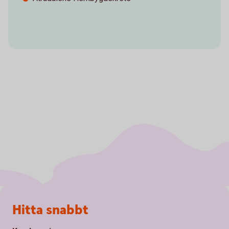
Sidfot
Hitta snabbt