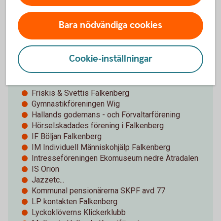
Falkenbergs Spelförening
Falkenbergs Tennisklubb
Bara nödvändiga cookies
Falkenbergs Volleybollklubb
Falkenbergsortens Ryttarförening
Fálki Islandshästförening
Cookie-inställningar
Folkdanslaget Falkringen
Friskis & Svettis Falkenberg
Gymnastikföreningen Wig
Hallands godemans - och Förvaltarförening
Hörselskadades förening i Falkenberg
IF Böljan Falkenberg
IM Individuell Människohjälp Falkenberg
Intresseföreningen Ekomuseum nedre Ätradalen
IS Orion
Jazzetc...
Kommunal pensionärerna SKPF avd 77
LP kontakten Falkenberg
Lyckoklöverns Klickerklubb