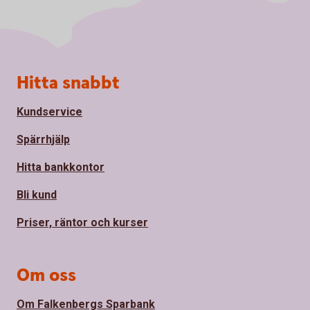
Sidfot
Hitta snabbt
Kundservice
Spärrhjälp
Hitta bankkontor
Bli kund
Priser, räntor och kurser
Om oss
Om Falkenbergs Sparbank