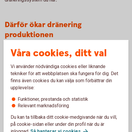
Därför ökar dränering
produktionen
Grödorna får ett mer utvecklat rotsystem och kan ta
Våra cookies, ditt val
upp mer växtnäring. Risken för kväve- och
fosforförluster minskar.
Vi använder nödvändiga cookies eller liknande
Övervintringen underlättas.
tekniker för att webbplatsen ska fungera för dig. Det
Förutsättningarna att klara våta och torra perioder
finns även cookies du kan välja som förbättrar din
förbättras.
upplevelse:
Marken torkar upp snabbare och vårbruket kan börja
tidigare.
Funktioner, prestanda och statistik
Torr jord har stabilare struktur och risken för
Relevant marknadsföring
markpackningsskador minskar.
Jordbearbetning, sådd och skördearbete blir lättare,
Du kan ta tillbaka ditt cookie-medgivande när du vill,
effektivare och säkrare.
på cookie-sidan eller under din profil när du är
Skörden mognar jämnare, vilket kan ge lägre
inloggad.
Så hanterar vi
cookies
.