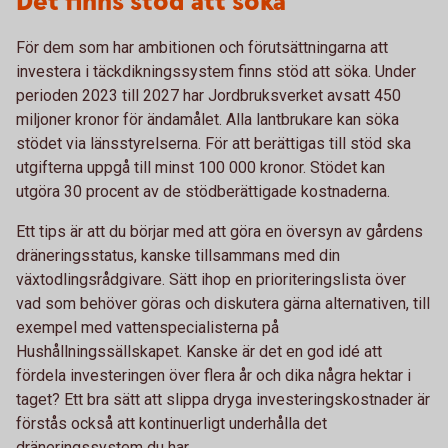
Det finns stöd att söka
För dem som har ambitionen och förutsättningarna att
investera i täckdikningssystem finns stöd att söka.
Under
perioden 2023 till 2027 har Jordbruksverket avsatt 450
miljoner kronor för ändamålet.
Alla lantbrukare kan söka
stödet via länsstyrelserna. För att berättigas till stöd ska
utgifterna uppgå till minst 100 000 kronor. Stödet kan
utgöra 30 procent av de stödberättigade kostnaderna.
Ett tips är att du börjar med att göra en översyn av gårdens
dräneringsstatus, kanske tillsammans med din
växtodlingsrådgivare. Sätt ihop en prioriteringslista över
vad som behöver göras och diskutera gärna alternativen, till
exempel med vattenspecialisterna på
Hushållningssällskapet. Kanske är det en god idé att
fördela investeringen över flera år och dika några hektar i
taget? Ett bra sätt att slippa dryga investeringskostnader är
förstås också att kontinuerligt underhålla det
dräneringssystem du har
.