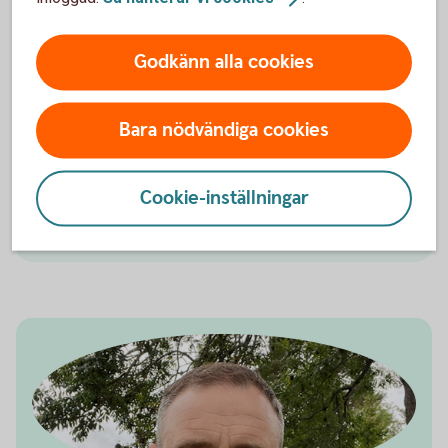
torkningskostnader.
Godkänn alla cookies
Få hjälp med ditt lantbruk
Bara nödvändiga cookies
Vi hjälper dig med råd kring ekonomin – för att
förenkla ditt liv på gården.
Cookie-inställningar
Lantbrukare – tips kring
lantbruk